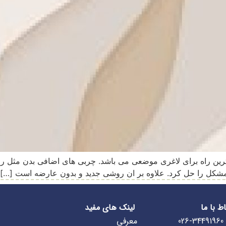
ترین راه برای لاغری موضعی می باشد. چربی های اضافی بدن مثل ران،
ن مشکل را حل کرد. علاوه بر ان روشی جدید و بدون عارضه است […]
اط با ما
لینک های مفید
026-34491960
معرفی