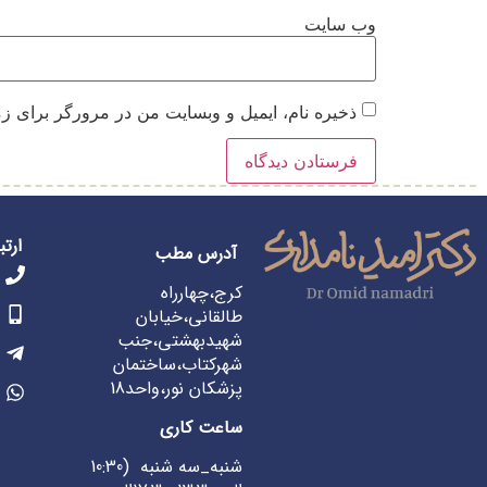
وب‌ سایت
ذخیره نام، ایمیل و وبسایت من در مرورگر برای زم
ارتب
آدرس مطب
کرج،چهارراه
طالقانی،خیابان
شهیدبهشتی،جنب
شهرکتاب،ساختمان
پزشکان نور،واحد18
ساعت کاری
شنبه_سه شنبه (10:30