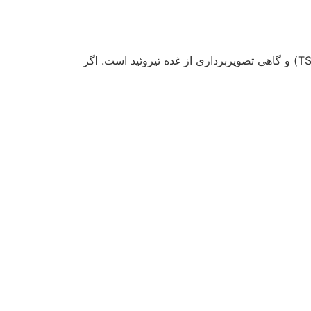
تشخیص پرکاری تیروئید معمولاً شامل معاینه بالینی، آزمایش خون برای اندازه‌گیری سطح هورمون‌های تیروئید (TSH، T3، T4) و گاهی تصویربرداری از غده تیروئید است. اگر