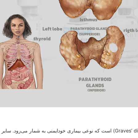
شایع‌ترین علت پرکاری تیروئید، بیماری گریوز (Graves’ disease) است که نوعی بیماری خو