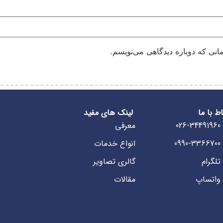
انی که دوباره دیدگاهی می‌نویسم.
اط با ما
لینک های مفید
026-34491960
معرفی
0990-3366700
انواع خدمات
تلگرام
گالری تصاویر
واتساپ
مقالات