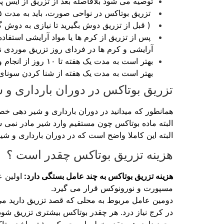
توصیه می شود بلافاصله بعد از تزریق از آیس پ
تزریق بوتاکس در نواحی صورت، باید به مدت ۵ تا ۸ ساعت از خوابیدن اجتناب کنید.
( قبل از تزریق دوش بگیرید تا نیازی به دوش گرفتن به مدت ۱ روز نداشته باشید) بهتر است از دوش گرفتن بلافاصله پس 
پس از تزریق از کرم ها یا مواد آرایشی استفاد
آرایشی و کرم ها در فردای روز تزریق موردی ند
بهتر است به مدت 
بهتر است به مدت یک هفته از شنا کردن سونای 
تزریق بوتاکس در دوران بارداری و 
همانطور که میدانید در دوران بارداری و شیر دهی 
البته ماده بوتاکس چون مستقیم وارد شیر مادر نمی شو
البته این کاملا واضح است که در دوران بارداری و شی
هزینه تزریق بوتاکس چقدر است ؟
هزینه تزریق بوتاکس به چند عامل بستگی دارد:
اولین ع
مسپورت و نورونوکس قرار می گیرد.
دومین عامل مربوط به محلی که قصد تزریق دارید می ش
در کرج نیاز درد. هر چقدر بوتاکس بیشتری تزریق 