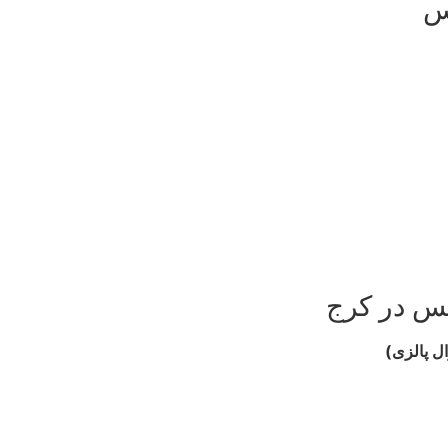
کس
کس در کرج
ل پالزی)