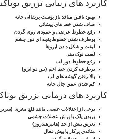
کاربرد های زیبایی تزریق بوتا
بهبود یافتن منافذ باز پوست پرتقالی چانه
صاف شدن خط های پیشانی
رفع خطوط عرضی و عمودی روی گردن
برطرف شدن خطوط پنجه ای دور چشم
لیفت و شکل دادن ابروها
لیفت نوک بینی
رفع خطوط دور لب
برطرف کردن خط اخم (بین دو ابرو)
بالا رفتن گوشه های لب
کم شدن عمق چال چانه
کاربرد های درمانی تزریق بوتا
برخی از اختلالات عصبی مانند فلج مغزی (سربرا
پریدن پلک یا پرش عضلات چشمی
تعریق بیش از حد (هایپرهیدروز)
مثانه‌ی پرکار یا بیش فعال
اسپاسم عضلات گردن