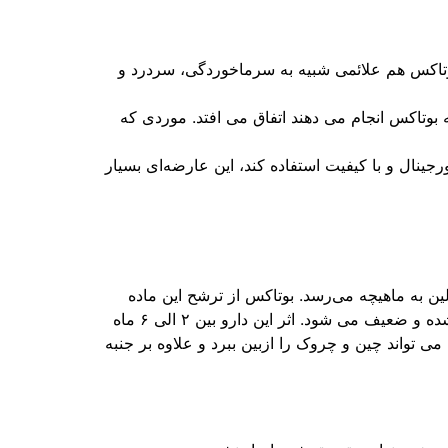
بوتاکس هم علائمی شبیه به سرماخوردگی، سردرد و
ه امکان دارد، ابرو یا پلک دچار افتادگی شود . که این مورد تنها در ۵ درصد افراد که بوتاکس انجام می دهند اتفاق می افتد. موردی که
ال و با کیفیت استفاده کند، این عارضه‌ای بسیار
ن به ماهیچه می‌رسد. بوتاکس از ترشح این ماده
جلوگیری خواهد کرد. این عمل شبیه به ان است که عصب یک ماهیچه موقتا قطع شود. در این حالت عضله دیگر منقبض نشده و ضعیف می شود. اثر این دارو بین ۲ الی ۶ ماه
 تواند چین و چروک را ازبین ببرد و علاوه بر جنبه