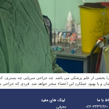
 یا در اصطلاح لاتین Surgery (سرجری) بخشی از علم پزشکی می باشد. چه جراحی سرپا
ن و یا بهبود عملکرد این اعضاء منجر خواهد شد. فردی که جراحی م
اط با ما
لینک های مفید
026-34491960
معرفی